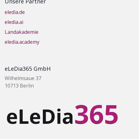
Unsere Partner
eledia.de
eledia.ai
Landakademie
eledia.academy
eLeDia365 GmbH
Wilhelmsaue 37
10713 Berlin