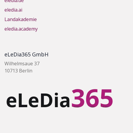
eledia.de
eledia.ai
Landakademie
eledia.academy
eLeDia365 GmbH
Wilhelmsaue 37
10713 Berlin