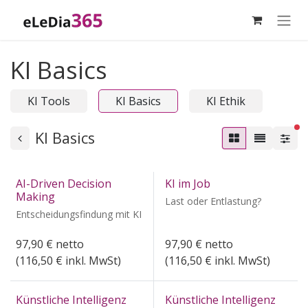
Zum Inhalt springen
KI Basics
KI Tools
KI Basics
KI Ethik
ak
KI Basics
AI-Driven Decision
KI im Job
Making
Last oder Entlastung?
Entscheidungsfindung mit KI
97,90
€
netto
97,90
€
netto
(
116,50
€ inkl. MwSt)
(
116,50
€ inkl. MwSt)
Künstliche Intelligenz
Künstliche Intelligenz