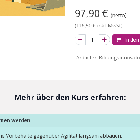
97,90
€
(netto)
(
116,50
€ inkl. MwSt)
In den
Anbieter
:
Bildungsinnovato
Mehr über den Kurs erfahren:
ernen werden
he Vorbehalte gegenüber Agilität langsam abbauen.