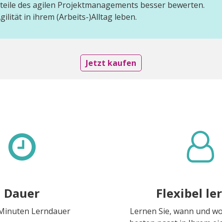
rteile des agilen Projektmanagements besser bewerten.
ilität in ihrem (Arbeits-)Alltag leben.
Jetzt kaufen
Dauer
Flexibel le
 Minuten Lerndauer
Lernen Sie, wann und w