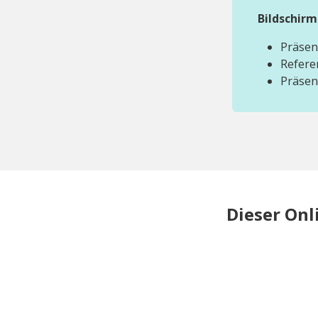
Bildschir
Präsen
Refere
Präsen
Dieser Onl