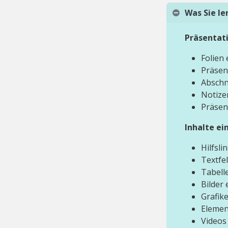
Was Sie l
Präsentati
Folien
Präsen
Abschn
Notize
Präsen
Inhalte ei
Hilfsl
Textfe
Tabell
Bilder
Grafik
Elemen
Videos