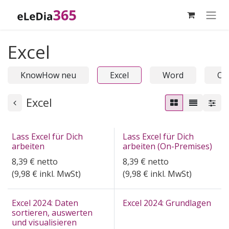
Zum Inhalt springen
Excel
KnowHow neu
Excel
Word
On
Excel
Lass Excel für Dich
Lass Excel für Dich
arbeiten
arbeiten (On-Premises)
8,39
€
netto
8,39
€
netto
(
9,98
€ inkl. MwSt)
(
9,98
€ inkl. MwSt)
Excel 2024: Daten
Excel 2024: Grundlagen
sortieren, auswerten
und visualisieren