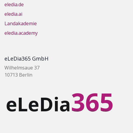
eledia.de
eledia.ai
Landakademie
eledia.academy
eLeDia365 GmbH
Wilhelmsaue 37
10713 Berlin