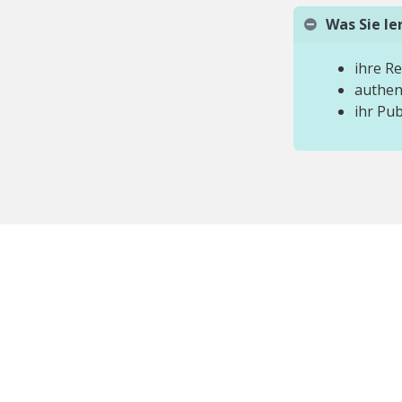
Was Sie l
ihre Re
authen
ihr Pu