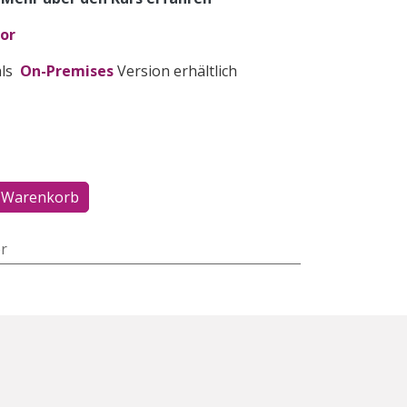
or
als
On-Premises
Version erhältlich
 Warenkorb
r