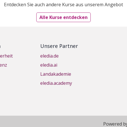
Entdecken Sie auch andere Kurse aus unserem Angebot
Alle Kurse entdecken
n
Unsere Partner
erheit
eledia.de
genz
eledia.ai
Landakademie
eledia.academy
Powered b