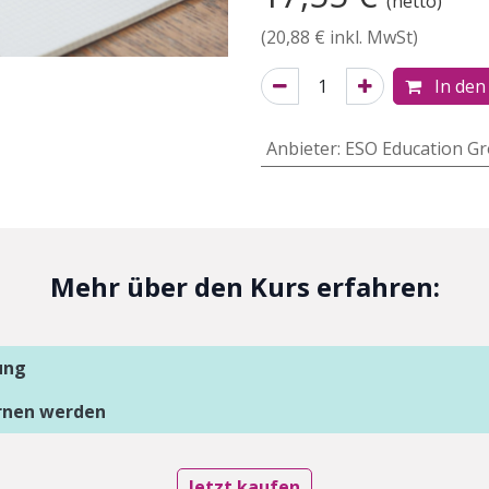
(netto)
(
20,88
€ inkl. MwSt)
In den
Anbieter
:
ESO Education G
Mehr über den Kurs erfahren:
ung
ernen werden
Jetzt kaufen