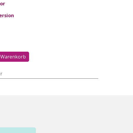
or
ersion
 Warenkorb
r