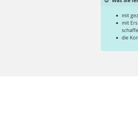
Was Sie l
mit ge
mit Er
schaffe
die Ko