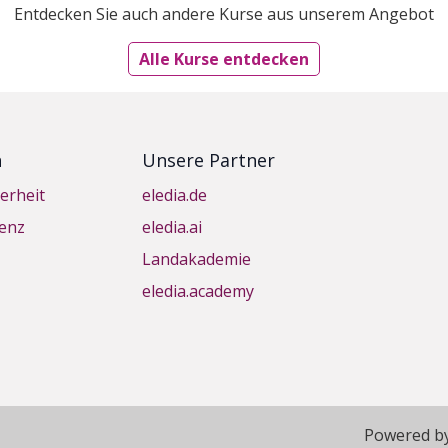
Entdecken Sie auch andere Kurse aus unserem Angebot
Alle Kurse entdecken
n
Unsere Partner
erheit
eledia.de
genz
eledia.ai
Landakademie
eledia.academy
Powered b