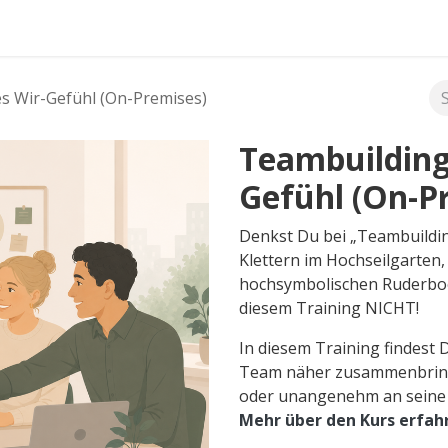
FAQ's
es Wir-Gefühl (On-Premises)
Teambuilding 
Gefühl (On-P
Denkst Du bei „Teambuildi
Klettern im Hochseilgarte
hochsymbolischen Ruderboo
diesem Training NICHT!
In diesem Training findest 
Team näher zusammenbrings
oder unangenehm an seine K
Mehr über den Kurs erfah