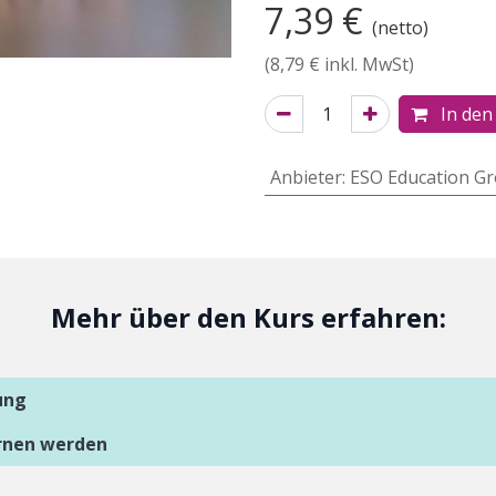
7,39
€
(netto)
(
8,79
€ inkl. MwSt)
In den
Anbieter
:
ESO Education G
Mehr über den Kurs erfahren:
ung
ernen werden