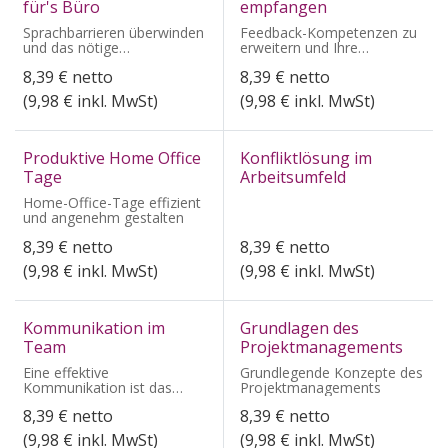
für's Büro
empfangen
Sprachbarrieren überwinden
Feedback-Kompetenzen zu
und das nötige
erweitern und Ihre
Selbstbewusstsein, um im
berufliche Effektivität zu
8,39
€
netto
8,39
€
netto
Büro sicher und souverän
steigern
auf Englisch zu
(
9,98
€ inkl. MwSt)
(
9,98
€ inkl. MwSt)
kommunizieren.
Produktive Home Office
Konfliktlösung im
Tage
Arbeitsumfeld
Home-Office-Tage effizient
und angenehm gestalten
8,39
€
netto
8,39
€
netto
(
9,98
€ inkl. MwSt)
(
9,98
€ inkl. MwSt)
Kommunikation im
Grundlagen des
Team
Projektmanagements
Eine effektive
Grundlegende Konzepte des
Kommunikation ist das
Projektmanagements
Rückgrat jedes
8,39
€
netto
8,39
€
netto
erfolgreichen Teams.
(
9,98
€ inkl. MwSt)
(
9,98
€ inkl. MwSt)