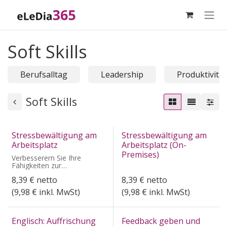
Zum Inhalt springen
Soft Skills
Berufsalltag
Leadership
Produktivität
Soft Skills
Stressbewältigung am
Stressbewältigung am
Arbeitsplatz
Arbeitsplatz (On-
Premises)
Verbesserern Sie Ihre
Fähigkeiten zur
Stressbewältigung und
8,39
€
netto
8,39
€
netto
lernen Sie gezielte
Techniken zur
(
9,98
€ inkl. MwSt)
(
9,98
€ inkl. MwSt)
Stressbewältigung.
Englisch: Auffrischung
Feedback geben und