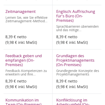
Zeitmanagement
Englisch: Auffrischung
für's Büro (On-
Lernen Sie, wie Sie effektive
Premises)
Zeitmanagement-Methoden
in Ihren Arbeitsalltag
Sprachbarrieren überwinden
integrieren.
und das nötige
Selbstbewusstsein, um im
8,39
€
netto
8,39
€
netto
Büro sicher und souverän
auf Englisch zu
(
9,98
€ inkl. MwSt)
(
9,98
€ inkl. MwSt)
kommunizieren.
Feedback geben und
Grundlagen des
empfangen (On-
Projektmanagements
Premises)
(On-Premises)
Feedback-Kompetenzen zu
Grundlegende Konzepte des
erweitern und Ihre
Projektmanagements
berufliche Effektivität zu
8,39
€
netto
8,39
€
netto
steigern
(
9,98
€ inkl. MwSt)
(
9,98
€ inkl. MwSt)
Kommunikation im
Konfliktlösung im
Team (On-Premises)
Arbeitsumfeld (On-