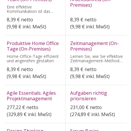
Premises)
Eine effektive
Kommunikation ist das
Rückgrat jedes
8,39
€
netto
8,39
€
netto
erfolgreichen Teams.
(
9,98
€ inkl. MwSt)
(
9,98
€ inkl. MwSt)
Produktive Home Office
Zeitmanagement (On-
Tage (On-Premises)
Premises)
Home-Office-Tage effizient
Lernen Sie, wie Sie effektive
und angenehm gestalten
Zeitmanagement-Methoden
in Ihren Arbeitsalltag
8,39
€
netto
8,39
€
netto
integrieren.
(
9,98
€ inkl. MwSt)
(
9,98
€ inkl. MwSt)
Agile Essentials: Agiles
Aufgaben richtig
Projektmanagement
priorisieren
277,22
€
netto
231,00
€
netto
(
329,89
€ inkl. MwSt)
(
274,89
€ inkl. MwSt)