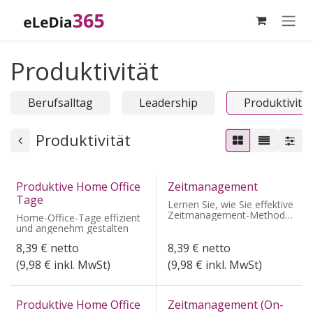
Zum Inhalt springen
Produktivität
Berufsalltag
Leadership
Produktivität
Produktivität
Produktive Home Office
Zeitmanagement
Tage
Lernen Sie, wie Sie effektive
Zeitmanagement-Methoden
Home-Office-Tage effizient
in Ihren Arbeitsalltag
und angenehm gestalten
integrieren.
8,39
€
netto
8,39
€
netto
(
9,98
€ inkl. MwSt)
(
9,98
€ inkl. MwSt)
Produktive Home Office
Zeitmanagement (On-