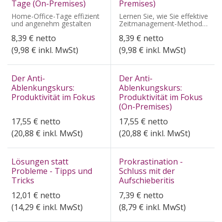
Tage (On-Premises)
Premises)
Home-Office-Tage effizient
Lernen Sie, wie Sie effektive
und angenehm gestalten
Zeitmanagement-Methoden
in Ihren Arbeitsalltag
8,39
€
netto
8,39
€
netto
integrieren.
(
9,98
€ inkl. MwSt)
(
9,98
€ inkl. MwSt)
Der Anti-
Der Anti-
Ablenkungskurs:
Ablenkungskurs:
Produktivität im Fokus
Produktivität im Fokus
(On-Premises)
17,55
€
netto
17,55
€
netto
(
20,88
€ inkl. MwSt)
(
20,88
€ inkl. MwSt)
Lösungen statt
Prokrastination -
Probleme - Tipps und
Schluss mit der
Tricks
Aufschieberitis
12,01
€
netto
7,39
€
netto
(
14,29
€ inkl. MwSt)
(
8,79
€ inkl. MwSt)