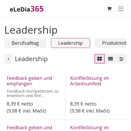
Zum Inhalt springen
Leadership
Berufsalltag
Leadership
Produktivität
Leadership
Feedback geben und
Konfliktlösung im
empfangen
Arbeitsumfeld
Feedback-Kompetenzen zu
erweitern und Ihre
berufliche Effektivität zu
8,39
€
netto
8,39
€
netto
steigern
(
9,98
€ inkl. MwSt)
(
9,98
€ inkl. MwSt)
Feedback geben und
Konfliktlösung im