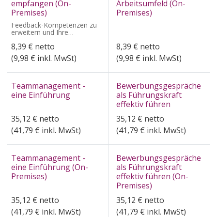
empfangen (On-
Arbeitsumfeld (On-
Premises)
Premises)
Feedback-Kompetenzen zu
erweitern und Ihre
berufliche Effektivität zu
8,39
€
netto
8,39
€
netto
steigern
(
9,98
€ inkl. MwSt)
(
9,98
€ inkl. MwSt)
Teammanagement -
Bewerbungsgespräche
eine Einführung
als Führungskraft
effektiv führen
35,12
€
netto
35,12
€
netto
(
41,79
€ inkl. MwSt)
(
41,79
€ inkl. MwSt)
Teammanagement -
Bewerbungsgespräche
eine Einführung (On-
als Führungskraft
Premises)
effektiv führen (On-
Premises)
35,12
€
netto
35,12
€
netto
(
41,79
€ inkl. MwSt)
(
41,79
€ inkl. MwSt)