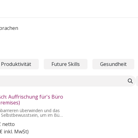
FAQ's
prachen
Produktivität
Future Skills
Gesundheit
sch: Auffrischung für's Büro
remises)
hbarrieren überwinden und das
 Selbstbewusstsein, um im Büro
 und souverän auf Englisch zu
€
netto
nizieren.
€ inkl. MwSt)