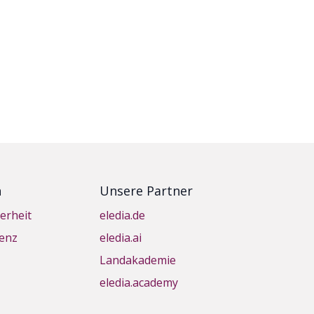
n
Unsere Partner
erheit
eledia.de
genz
eledia.ai
Landakademie
eledia.academy