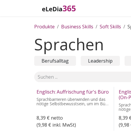
Zum Inhalt springen
Home
Katalog
Produkte
Business Skills
Soft Skills
S
Sprachen
Berufsalltag
Leadership
Englisch: Auffrischung für's Büro
Engli
(On-P
Sprachbarrieren überwinden und das
nötige Selbstbewusstsein, um im Büro
Sprac
sicher und souverän auf Englisch zu
nötige
kommunizieren.
sicher
8,39
€
netto
8,39
kommu
(
9,98
€ inkl. MwSt)
(
9,98